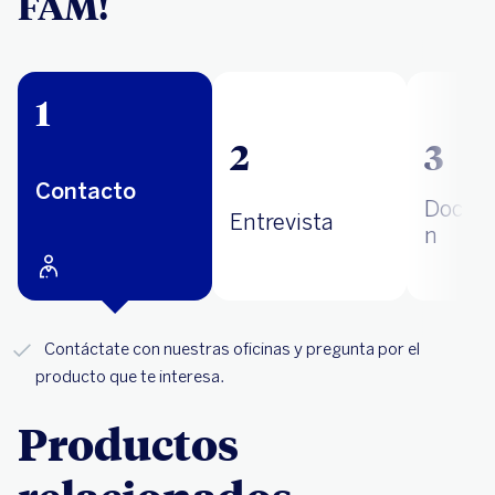
FAM!
1
2
3
Contacto
Docum
Entrevista
n
Contáctate con nuestras oficinas y pregunta por el
producto que te interesa.
Productos