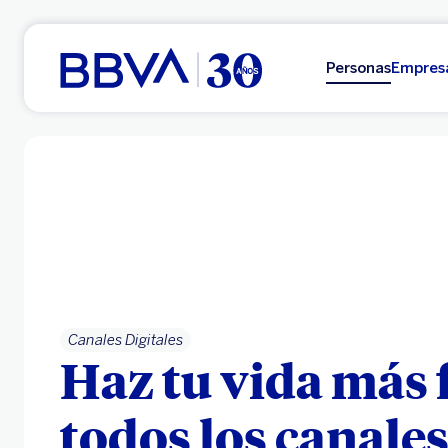
Ir al contenido principal
Personas
Empres
Canales Digitales
Haz tu vida más f
todos los canale