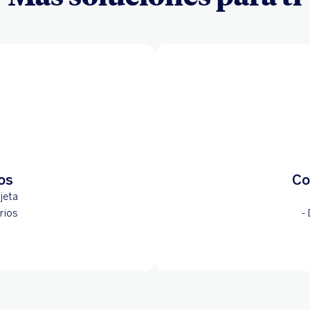
os
Co
rjeta
rios
-