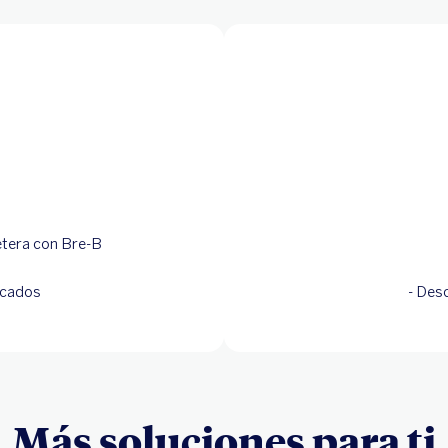
letera con Bre-B
icados
- Des
Más soluciones para ti