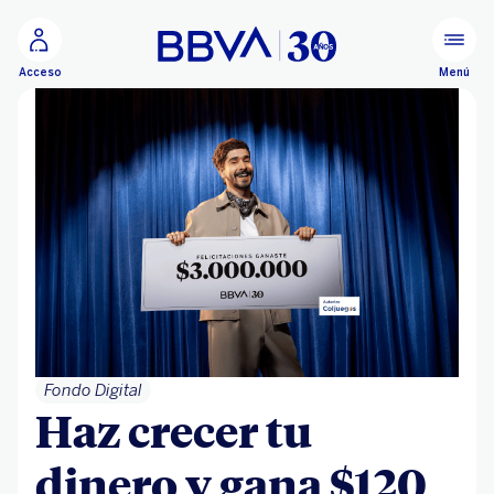
Ir al contenido principal
Menú
Acceso
Fondo Digital
Haz crecer tu
dinero y gana $120