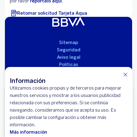
por favor
repórtalo aquí.
Retomar solicitud Tarjeta Aqua
Sitemap
Seguridad
Aviso legal
Políticas
Reglamento de productos
Información
Utilizamos cookies propias y de terceros para mejorar
Súmate a los 120 ganadores
nuestros servicios y mostrar a los usuarios publicidad
Descubre cómo participar por un
relacionada con sus preferencias. Si se continúa
bono de vivienda de $120 millones.
navegando, consideramos que se acepta su uso. Es
Aplican T&C
posible cambiar la configuración u obtener más
información.
© 2026 BBVA Banco Bilbao Vizcaya Argentaria
Conocer más
Más información
Colombia S.A