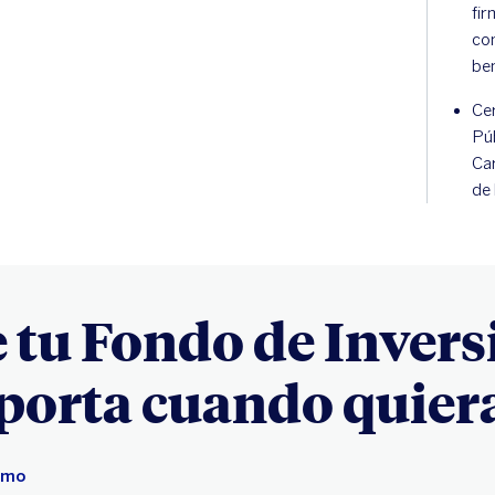
fir
con
ben
Ce
Pú
Car
de
 tu Fondo de Invers
porta cuando quier
itmo