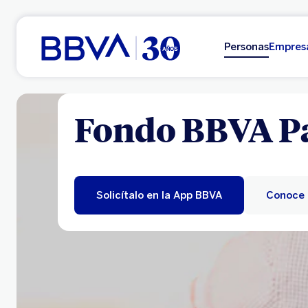
Ir al contenido principal
Personas
Empres
Fondo BBVA P
Solicítalo en la App BBVA
Conoce 