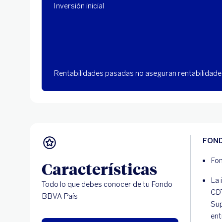
Inversión inicial
Rentabilidades pasadas no aseguran rentabilidade
FON
Fon
Características
La 
Todo lo que debes conocer de tu Fondo
CDT
BBVA País
Sup
ent