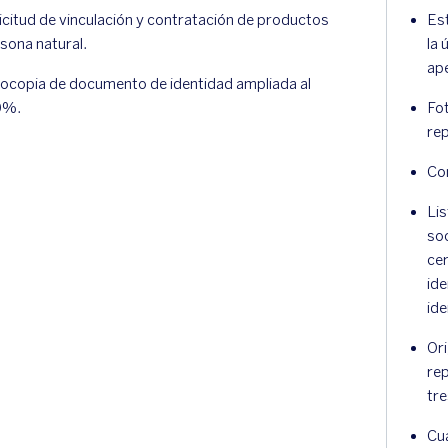
icitud de vinculación y contratación de productos
Es
sona natural.
la 
ap
ocopia de documento de identidad ampliada al
0%.
Fo
re
Con
Lis
soc
cer
id
ide
Ori
rep
tr
Cu