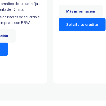
mático de tu cuota fija a
enta de nómina.
Más información
sa de interés de acuerdo al
 empresa con BBVA.
Solicita tu crédito
ación
a