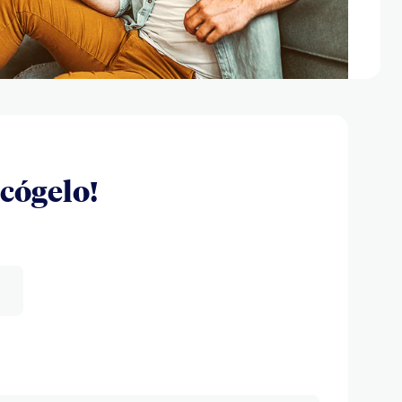
scógelo!