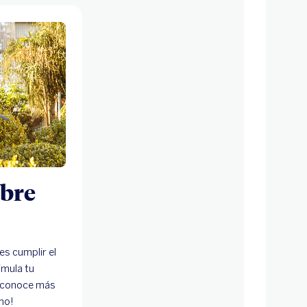
ibre
es cumplir el
imula tu
 conoce más
mo!