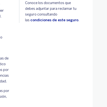
Conoce los documentos que
r
debes adjuntar para reclamar tu
ier
seguro consultando
.
las
condiciones de este seguro.
 o
cas de
tico
as por
encias
idad.
as por
sión,
o