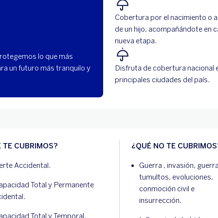
Cobertura por el nacimiento o 
de un hijo, acompañándote en 
nueva etapa.
 protegemos lo que más
ra un futuro más tranquilo y
Disfruta de cobertura nacional e
principales ciudades del país.
 TE CUBRIMOS?
¿QUÉ NO TE CUBRIMOS
rte Accidental.
Guerra , invasión, guerra 
tumultos, evoluciones,
apacidad Total y Permanente
conmoción civil e
idental.
insurrección.
apacidad Total y Temporal.