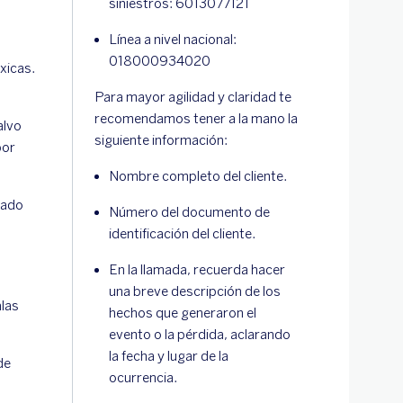
siniestros: 6013077121
Línea a nivel nacional:
018000934020
xicas.
Para mayor agilidad y claridad te
recomendamos tener a la mano la
alvo
siguiente información:
por
Nombre completo del cliente.
rado
Número del documento de
identificación del cliente.
En la llamada, recuerda hacer
una breve descripción de los
las
hechos que generaron el
evento o la pérdida, aclarando
la fecha y lugar de la
de
ocurrencia.