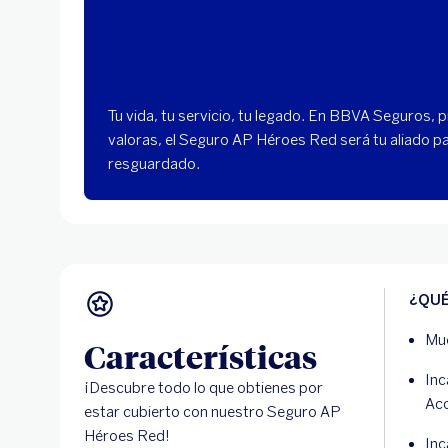
Tu vida, tu servicio, tu legado. En BBVA Seguros,
valoras, el Seguro AP Héroes Red será tu aliado pa
resguardado.
¿QUÉ
Mue
Características
Inc
¡Descubre todo lo que obtienes por
Acc
estar cubierto con nuestro Seguro AP
Héroes Red!
Inc