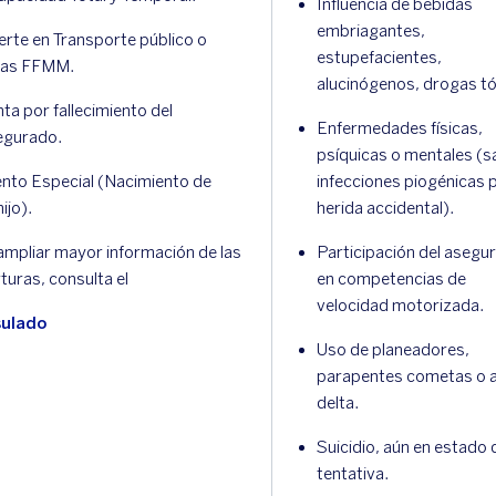
Influencia de bebidas
embriagantes,
rte en Transporte público o
estupefacientes,
las FFMM.
alucinógenos, drogas tó
ta por fallecimiento del
Enfermedades físicas,
egurado.
psíquicas o mentales (s
nto Especial (Nacimiento de
infecciones piogénicas 
hijo).
herida accidental).
ampliar mayor información de las
Participación del asegu
turas, consulta el
en competencias de
velocidad motorizada.
sulado
Uso de planeadores,
parapentes cometas o a
delta.
Suicidio, aún en estado 
tentativa.