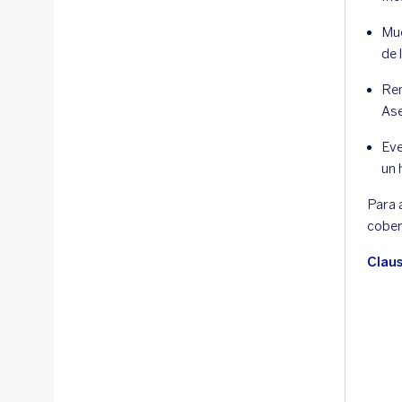
Mue
de 
Ren
As
Eve
un 
Para 
cober
Clau