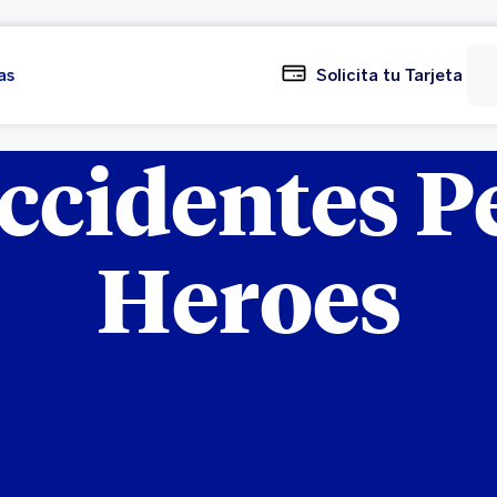
as
Solicita tu Tarjeta
ccidentes P
Heroes