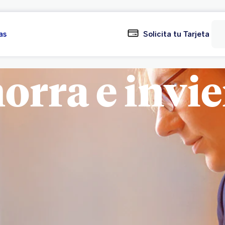
as
Solicita tu Tarjeta
orra e invie