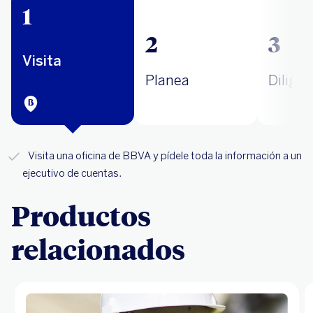
1
2
3
Visita
Planea
Diligen
Visita una oficina de BBVA y pídele toda la información a un
ejecutivo de cuentas.
Productos
relacionados