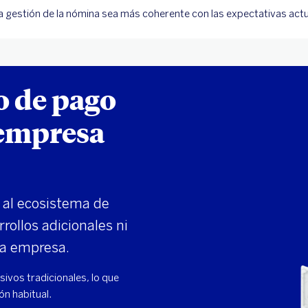
a gestión de la nómina sea más coherente con las expectativas act
o de pago
 empresa
 al ecosistema de
rollos adicionales ni
la empresa.
asivos tradicionales, lo que
ón habitual.