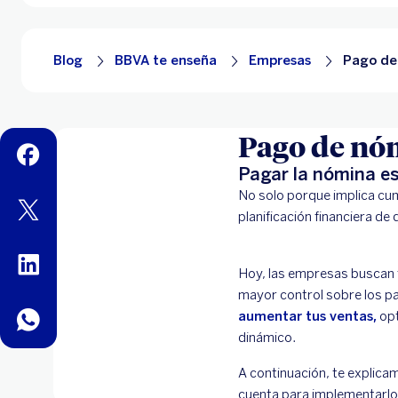
Blog
BBVA te enseña
Empresas
Pago de 
Pago de nó
facebook
Pagar la nómina es
No solo porque implica cum
twitter
planificación financiera de
linkedin
Hoy, las empresas buscan f
mayor control sobre los pa
aumentar tus ventas,
opt
whatsapp
dinámico.
A continuación, te explica
cuenta para implementarlo