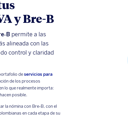
tus
A y Bre-B
re‑B
permite a las
s alineada con las
o control y claridad
ortafolio de
servicios para
ución de los procesos
en lo que realmente importa:
 hacen posible.
 la nómina con Bre‑B, con el
olombianas en cada etapa de su