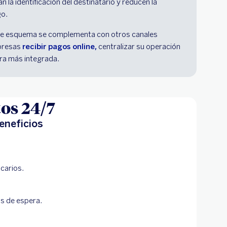
an la identificación del destinatario y reducen la
go.
este esquema se complementa con otros canales
mpresas
recibir pagos online,
centralizar su operación
era más integrada.
os 24/7
eneficios
carios.
s de espera.