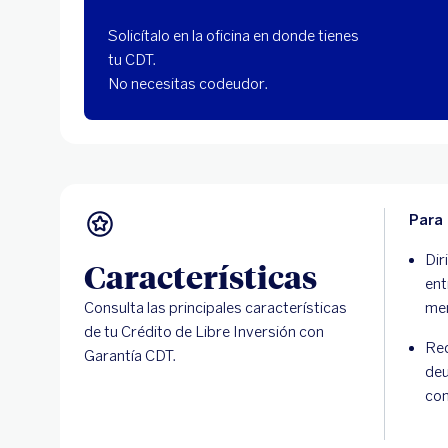
Solicítalo en la oficina en donde tienes
tu CDT.
No necesitas codeudor.
Para
Dir
Características
ent
Consulta las principales características
me
de tu Crédito de Libre Inversión con
Req
Garantía CDT.
deu
co