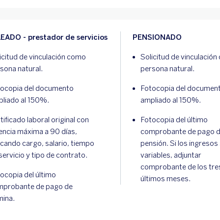
EADO - prestador de servicios
PENSIONADO
icitud de vinculación como
Solicitud de vinculació
sona natural.
persona natural.
ocopia del documento
Fotocopia del documen
liado al 150%.
ampliado al 150%.
tificado laboral original con
Fotocopia del último
encia máxima a 90 días,
comprobante de pago 
icando cargo, salario, tiempo
pensión. Si los ingresos
servicio y tipo de contrato.
variables, adjuntar
comprobante de los tre
ocopia del último
últimos meses.
mprobante de pago de
mina.