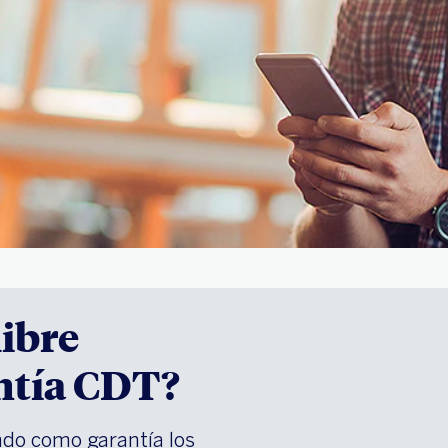
libre
ntía CDT?
ndo como garantía los