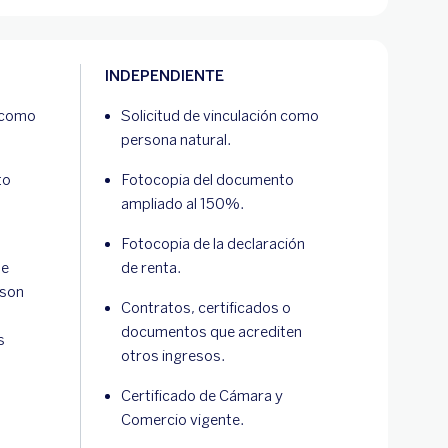
INDEPENDIENTE
n como
Solicitud de vinculación como
persona natural.
to
Fotocopia del documento
ampliado al 150%.
Fotocopia de la declaración
de
de renta.
 son
Contratos, certificados o
documentos que acrediten
s
otros ingresos.
Certificado de Cámara y
Comercio vigente.