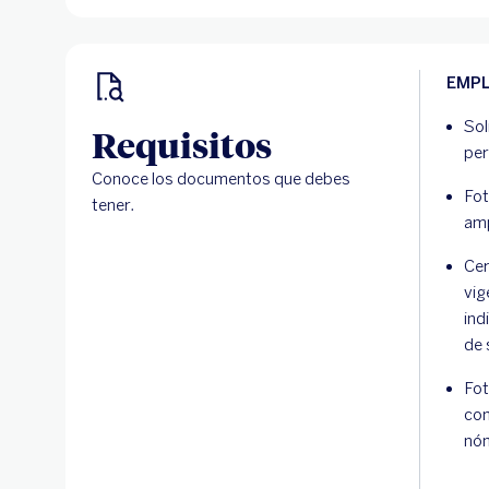
EMPL
Sol
Requisitos
per
Conoce los documentos que debes
Fot
tener.
amp
Cer
vig
ind
de 
Fot
co
nó