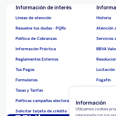
Información de interés
Informa
Líneas de atención
Historia
Resuelve tus dudas - PQRs
Atención a
Política de Cobranzas
Servicios 
Información Práctica
BBVA Valo
Reglamentos Externos
Resolucio
Tus Pagos
Licitación
Formularios
Fogafín
Tasas y Tarifas
Empresas 
Políticas campañas electorales
Defensor 
Información
Utilizamos cookies prop
Solicitar tarjeta de crédito
relacionada con sus pr