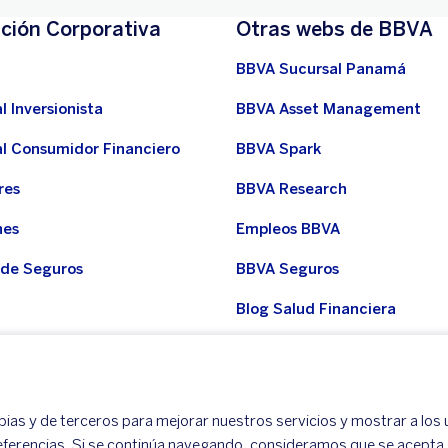
ción Corporativa
Otras webs de BBVA
BBVA Sucursal Panamá
l Inversionista
BBVA Asset Management
al Consumidor Financiero
BBVA Spark
res
BBVA Research
nes
Empleos BBVA
 de Seguros
BBVA Seguros
Blog Salud Financiera
del grupo
Noticias BBVA
del Consumidor Financiero
ias y de terceros para mejorar nuestros servicios y mostrar a los 
eferencias. Si se continúa navegando, consideramos que se acepta 