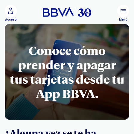
Ir al contenido principal
Menú
Acceso
Conoce cómo
prender y apagar
tus tarjetas desde tu
App BBVA.
¿Alguna vez se te ha