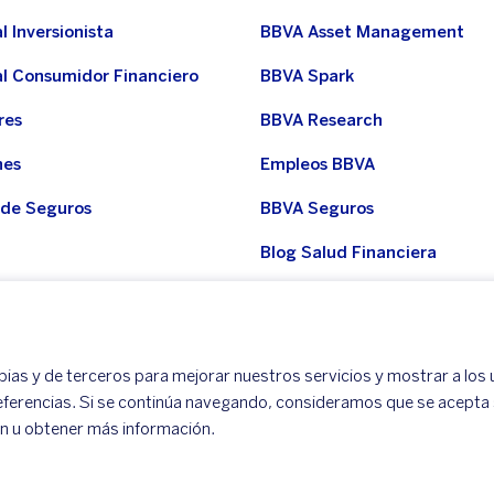
l Inversionista
BBVA Asset Management
al Consumidor Financiero
BBVA Spark
res
BBVA Research
nes
Empleos BBVA
 de Seguros
BBVA Seguros
Blog Salud Financiera
del grupo
Noticias BBVA
del Consumidor Financiero
ias y de terceros para mejorar nuestros servicios y mostrar a los 
eferencias. Si se continúa navegando, consideramos que se acepta 
ón u obtener más información.
 productos