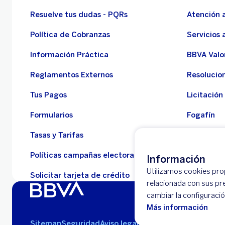
Resuelve tus dudas - PQRs
Atención a
Política de Cobranzas
Servicios 
Información Práctica
BBVA Valo
Reglamentos Externos
Resolucio
Tus Pagos
Licitación
Formularios
Fogafín
Tasas y Tarifas
Empresas 
Políticas campañas electorales
Defensor 
Información
Utilizamos cookies prop
Solicitar tarjeta de crédito
relacionada con sus pr
cambiar la configuraci
Más información
Sitemap
Seguridad
Aviso legal
Políticas
Reglamento de