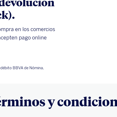
 devolución
k).
compra en los comercios
 acepten pago online
a débito BBVA de Nómina,
rminos y condicio