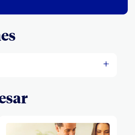
nes
esar