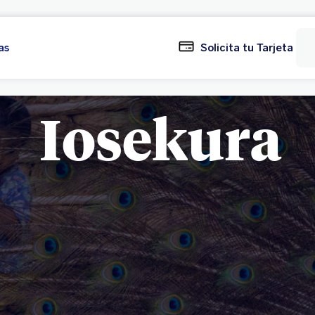
as
Solicita tu Tarjeta
Iosekura