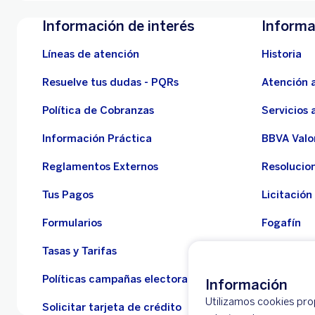
Información de interés
Informa
Líneas de atención
Historia
Resuelve tus dudas - PQRs
Atención a
Política de Cobranzas
Servicios 
Información Práctica
BBVA Valo
Reglamentos Externos
Resolucio
Tus Pagos
Licitación
Formularios
Fogafín
Tasas y Tarifas
Empresas 
Políticas campañas electorales
Defensor 
Información
Utilizamos cookies prop
Solicitar tarjeta de crédito