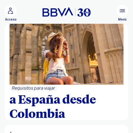
Ir al contenido principal
Menú
Acceso
Requisitos para viajar
a España desde
Colombia