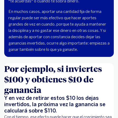
“te acuerdas” o cuando te sobra dinero.
En muchos casos, aportar una cantidad fija de forma
regular puede ser más efectivo que hacer aportes
grandes de vez en cuando, porque te ayuda a mantener
la disciplina y a no gastar ese dinero en otras cosas. Y si
además de aportar con constancia decides dejar las
ganancias invertidas, ocurre algo importante: empiezas a
ganar también sobre lo que ya ganaste.
Por ejemplo, si inviertes
$100 y obtienes $10 de
ganancia
Y en vez de retirar estos $10 los dejas
invertidos, la próxima vez la ganancia se
calculará sobre $110.
Con el tiempo, ese efecto puede hacer que el crecimiento sea