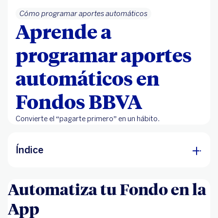
Cómo programar aportes automáticos
Aprende a
programar aportes
automáticos en
Fondos BBVA
Convierte el “pagarte primero” en un hábito.
Índice
Automatiza tu Fondo en la App
Automatiza tu Fondo en la
Por ejemplo, si inviertes $100 y obtienes $10
App
de ganancia