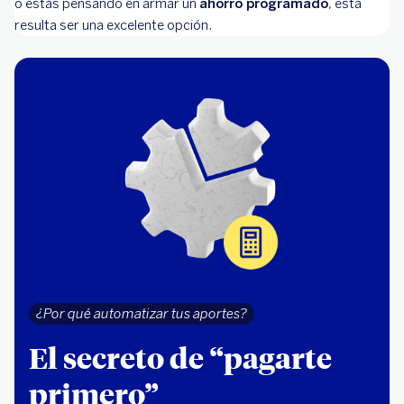
o estás pensando en armar un
ahorro programado
, esta
resulta ser una excelente opción.
¿Por qué automatizar tus aportes?
El secreto de “pagarte
primero”