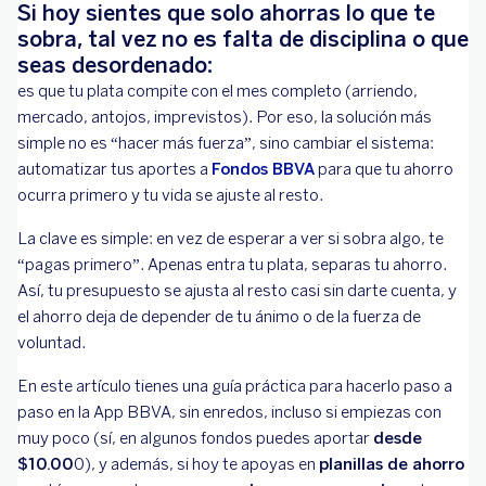
Si hoy sientes que solo ahorras lo que te
¿Tiene algún costo adicional programar
sobra, tal vez no es falta de disciplina o que
aportes recurrentes?
seas desordenado:
es que tu plata compite con el mes completo (arriendo,
mercado, antojos, imprevistos). Por eso, la solución más
simple no es “hacer más fuerza”, sino cambiar el sistema:
automatizar tus aportes a
Fondos BBVA
para que tu ahorro
ocurra primero y tu vida se ajuste al resto.
La clave es simple: en vez de esperar a ver si sobra algo, te
“pagas primero”. Apenas entra tu plata, separas tu ahorro.
Así, tu presupuesto se ajusta al resto casi sin darte cuenta, y
el ahorro deja de depender de tu ánimo o de la fuerza de
voluntad.
En este artículo tienes una guía práctica para hacerlo paso a
paso en la App BBVA, sin enredos, incluso si empiezas con
muy poco (sí, en algunos fondos puedes aportar
desde
$10.00
0), y además, si hoy te apoyas en
planillas de ahorro