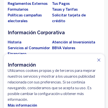
Reglamentos Externos
Tus Pagos
Formularios
Tasas y Tarifas
Políticas campañas
Solicitar tarjeta de
electorales
crédito
Información Corporativa
Historia
Atención al Inversionista
Servicios al Consumidor
BBVA Valores
Financiero
Resoluciones
Licitación de Seguros
Información
Fogafín
Empresas del grupo
Utilizamos cookies propias y de terceros para mejorar
Defensor del
nuestros servicios y mostrar a los usuarios publicidad
Consumidor Financiero
relacionada con sus preferencias. Si se continúa
Otras webs de BBVA
navegando, consideramos que se acepta su uso. Es
posible cambiar la configuración u obtener más
BBVA Sucursal Panamá
BBVA Asset
información.
Management
Más información